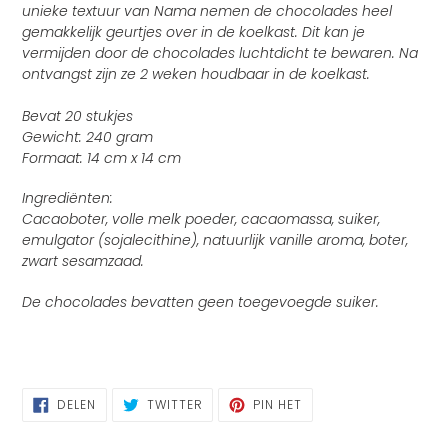
unieke textuur van Nama nemen de chocolades heel
gemakkelijk geurtjes over in de koelkast. Dit kan je
vermijden door de chocolades luchtdicht te bewaren. Na
ontvangst zijn ze 2 weken houdbaar in de koelkast.
Bevat 20 stukjes
Gewicht: 240 gram
Formaat: 14 cm x 14 cm
Ingrediënten:
Cacaoboter, volle melk poeder, cacaomassa, suiker,
emulgator (sojalecithine), natuurlijk vanille aroma, boter,
zwart sesamzaad.
De chocolades bevatten geen toegevoegde suiker.
DELEN
TWITTEREN
PINNEN
DELEN
TWITTER
PIN HET
OP
OP
OP
FACEBOOK
TWITTER
PINTEREST