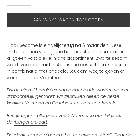
AAN WINKELWAGEN TOEVOEGEN
Product
toegevoegen
Black Sesame is eindelijk terug na 6 maanden! Deze
aan
limited edition viel bij jullie het meeste in de smaak en
je
krijgt een vast plekje in ons assortiment. Zwarte sesam
winkelwagen
wordt vaak gebruikt in Aziatische desserts en is heerlijk
in combinatie met chocola. Leuk om weg te geven of
vier dit jaar de Maanfeest.
Divine Maia Chocolates Nama chocolade worden vers en
ambachtelijk gemaakt. Wij gebruiken alleen de beste
kwaliteit Valrhona en Callebaut couverture chocola.
Ben je ergens allergisch voor? Neem dan een kijkje op
de
Allergenenkaart
.
De ideale temperatuur om het te bewaren is 6 °C. Door de