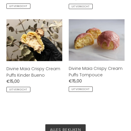
prijs
prijs
UITVERKOCHT
UITVERKOCHT
Divine
Divine
Maia
Maia
Crispy
Crispy
Cream
Cream
Puffs
Puffs
Kinder
Tompouce
Bueno
Divine Maia Crispy Cream
Divine Maia Crispy Cream
Puffs Tompouce
Puffs Kinder Bueno
Normale
€15,00
Normale
€15,00
prijs
prijs
UITVERKOCHT
UITVERKOCHT
ALLES BEKIJKEN