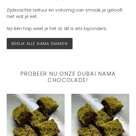
Zijdezachte textuur en volromig van smaak, je gelooft
niet wat je eet.
Na één hap weet je het al: dit is iets bijzonders.
BEKIJK ALLE NAMA SMAKEN
PROBEER NU ONZE DUBAI NAMA
CHOCOLADE!
Kanafeh
Kanafeh
en
en
Pistachio
Pistachio
(viral
(viral
Dubai
Dubai
chocolate)
chocolate)