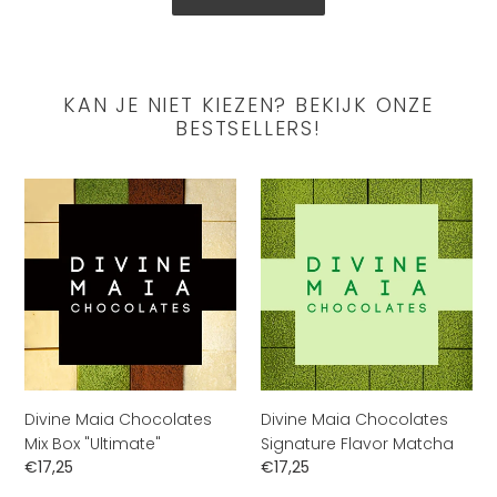
KAN JE NIET KIEZEN? BEKIJK ONZE
BESTSELLERS!
Divine
Divine
Maia
Maia
Chocolates
Chocolates
Mix
Signature
Box
Flavor
"Ultimate"
Matcha
Divine Maia Chocolates
Divine Maia Chocolates
Mix Box "Ultimate"
Signature Flavor Matcha
Normale
€17,25
Normale
€17,25
prijs
prijs