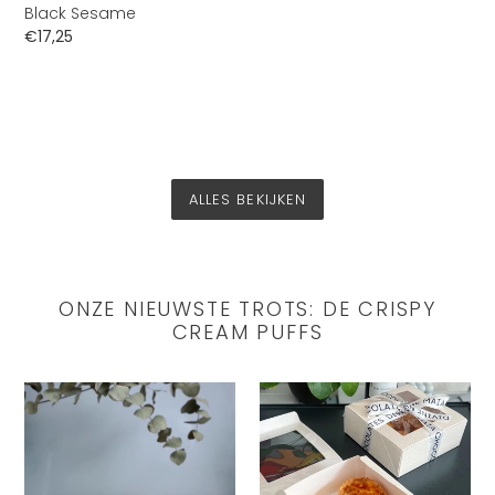
Black Sesame
Normale
€17,25
prijs
ALLES BEKIJKEN
ONZE NIEUWSTE TROTS: DE CRISPY
CREAM PUFFS
Divine
Divine
Maia
Maia
Crispy
Crispy
Cream
Cream
Puffs
Puffs