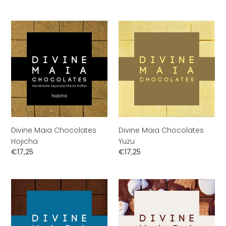
prijs
prijs
Divine
Divine
Maia
Maia
Chocolates
Chocolates
Hojicha
Yuzu
Divine Maia Chocolates
Divine Maia Chocolates
Hojicha
Yuzu
Normale
€17,25
Normale
€17,25
prijs
prijs
Divine
Divine
Maia
Maia
Chocolates
Chocolates
Original
S'mores