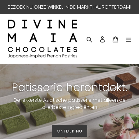
Meteen
BEZOEK NU ONZE WINKEL IN DE MARKTHAL ROTTERDAM!
naar
de
content
Zoeken
Aanmelden
Winkelw
Patisserie herontdekt.
De lekkerste Aziatische patisserie met alleen de
allerbeste ingrediënten
ONTDEK NU