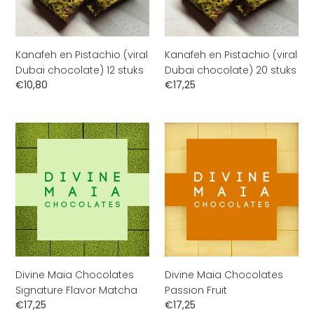
12
20
stuks
stuks
Kanafeh en Pistachio (viral
Kanafeh en Pistachio (viral
Dubai chocolate) 12 stuks
Dubai chocolate) 20 stuks
Normale
€10,80
Normale
€17,25
prijs
prijs
Divine
Divine
Maia
Maia
Chocolates
Chocolates
Signature
Passion
Flavor
Fruit
Matcha
Divine Maia Chocolates
Divine Maia Chocolates
Signature Flavor Matcha
Passion Fruit
Normale
€17,25
Normale
€17,25