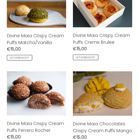
Matcha/Vanilla
Creme
Brulee
Divine Maia Crispy Cream
Divine Maia Crispy Cream
Puffs Creme Brulee
Puffs Matcha/Vanilla
Normale
€15,00
Normale
€15,00
prijs
prijs
UITVERKOCHT
UITVERKOCHT
Divine
Divine
Maia
Maia
Crispy
Chocolates
Cream
Crispy
Puffs
Cream
Ferrero
Puffs
Rocher
Mango
Divine Maia Crispy Cream
Divine Maia Chocolates
Puffs Ferrero Rocher
Crispy Cream Puffs Mango
Normale
€15,00
Normale
€15,00