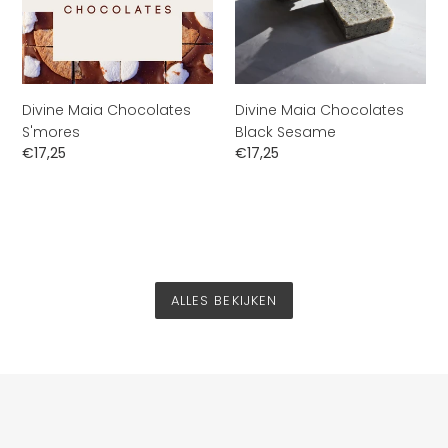
Divine Maia Chocolates
Divine Maia Chocolates
S'mores
Black Sesame
Normale
€17,25
Normale
€17,25
prijs
prijs
ALLES BEKIJKEN