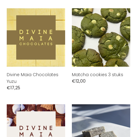
Divine
Matcha
Maia
cookies
Chocolates
3
Yuzu
stuks
Divine Maia Chocolates
Matcha cookies 3 stuks
Normale
€12,00
Yuzu
prijs
Normale
€17,25
prijs
Divine
Divine
Maia
Maia
Chocolates
Chocolates
S'mores
Black
Sesame