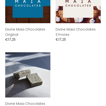
Divine Maia Chocolates
Divine Maia Chocolates
Original
S'mores
Normale
€17,25
Normale
€17,25
prijs
prijs
Divine
Maia
Chocolates
Black
Sesame
Divine Maia Chocolates