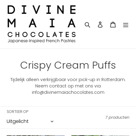
Meteen
naar
de
content
Zoeken
Aanmelden
Winkelw
C
Crispy Cream Puffs
o
Tijdelijk alleen verkrijgbaar voor pick-up in Rotterdam.
l
Neem contact op met ons via
info@divinemaiachocolates.com
l
e
SORTEER OP
7 producten
c
t