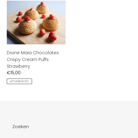
Divine
Maia
Chocolates
Crispy
Cream
Puffs
Strawberry
Divine Maia Chocolates
Crispy Cream Puffs
Strawberry
Normale
€15,00
prijs
UITVERKOCHT
Zoeken