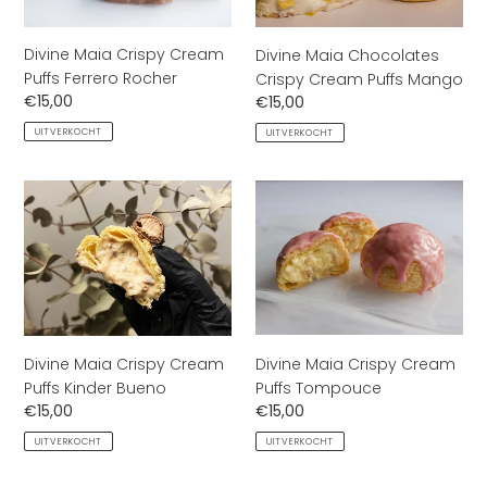
Ferrero
Puffs
Rocher
Mango
Divine Maia Crispy Cream
Divine Maia Chocolates
Puffs Ferrero Rocher
Crispy Cream Puffs Mango
Normale
€15,00
Normale
€15,00
prijs
prijs
UITVERKOCHT
UITVERKOCHT
Divine
Divine
Maia
Maia
Crispy
Crispy
Cream
Cream
Puffs
Puffs
Kinder
Tompouce
Bueno
Divine Maia Crispy Cream
Divine Maia Crispy Cream
Puffs Tompouce
Puffs Kinder Bueno
Normale
€15,00
Normale
€15,00
prijs
prijs
UITVERKOCHT
UITVERKOCHT