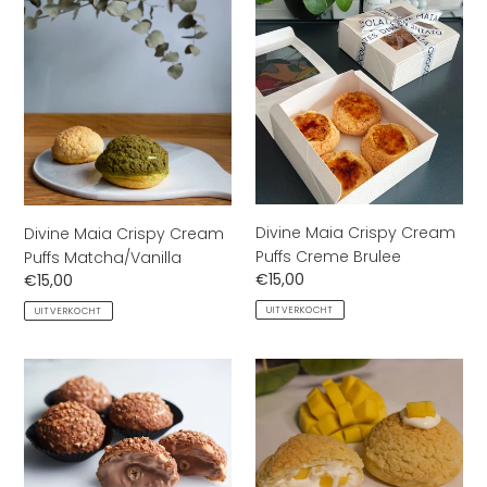
Divine
Divine
i
Maia
Maia
Crispy
Crispy
e
Cream
Cream
Puffs
Puffs
:
Matcha/Vanilla
Creme
Brulee
Divine Maia Crispy Cream
Divine Maia Crispy Cream
Puffs Creme Brulee
Puffs Matcha/Vanilla
Normale
€15,00
Normale
€15,00
prijs
prijs
UITVERKOCHT
UITVERKOCHT
Divine
Divine
Maia
Maia
Crispy
Chocolates
Cream
Crispy
Puffs
Cream