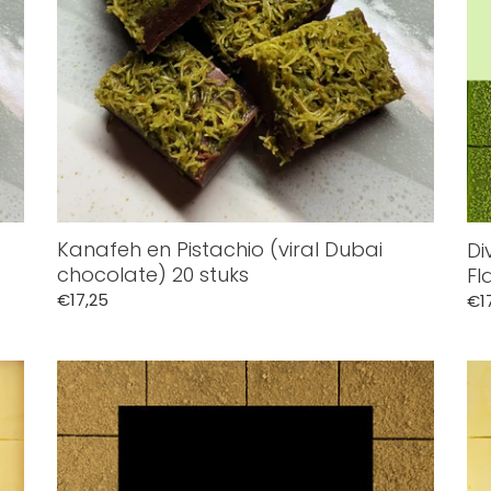
20
stuks
Kanafeh en Pistachio (viral Dubai
Di
chocolate) 20 stuks
Fl
Normale
€17,25
No
€1
prijs
pri
Divine
Div
Maia
Ma
Chocolates
Ch
Hojicha
Yu