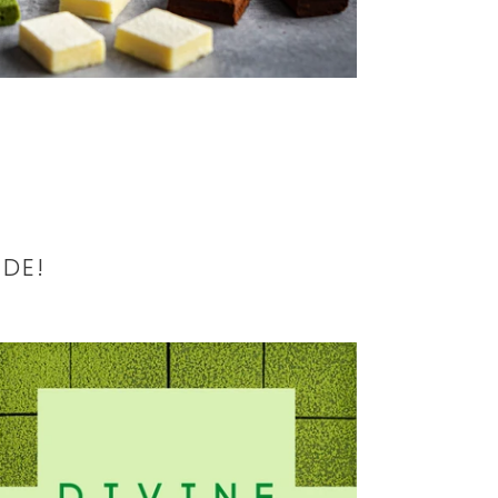
DE!
ine
ia
ocolates
gnature
vor
tcha