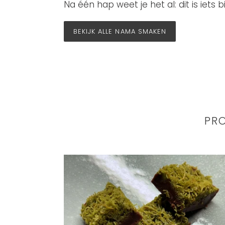
Na één hap weet je het al: dit is iets b
BEKIJK ALLE NAMA SMAKEN
PR
Kanafeh
en
Pistachio
(viral
Dubai
chocolate)