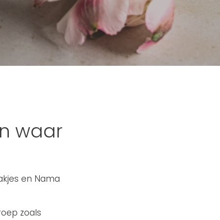
n waar
bakjes en Nama
roep zoals