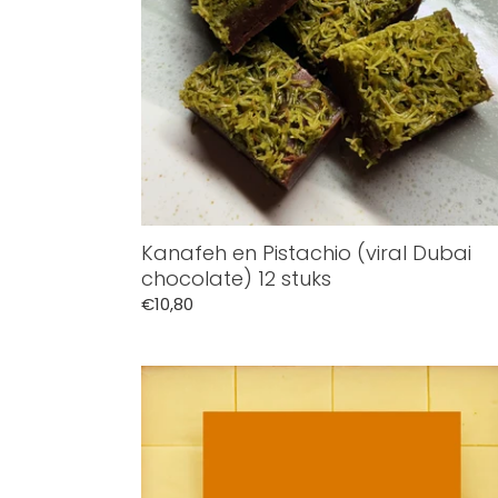
12
stuks
Kanafeh en Pistachio (viral Dubai
chocolate) 12 stuks
Normale
€10,80
prijs
Divine
Maia
Chocolates
Passion
Fruit