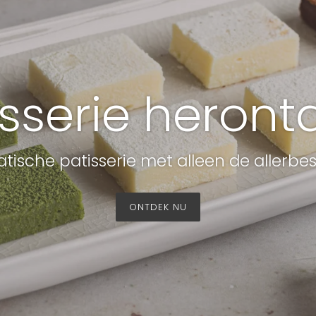
isserie herontd
iatische patisserie met alleen de allerbe
ONTDEK NU