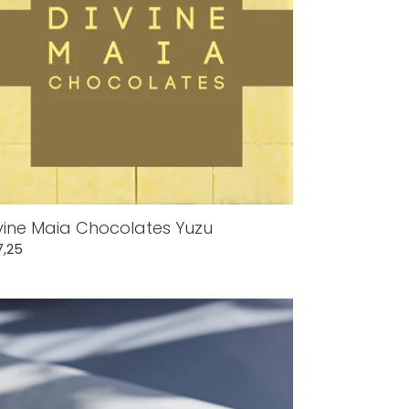
vine Maia Chocolates Yuzu
rmale
7,25
js
ine
ia
ocolates
ck
same