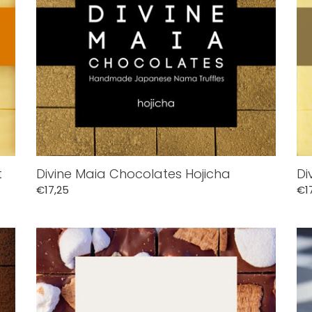
t
Divine Maia Chocolates Hojicha
Di
Normale
€17,25
No
€1
prijs
pri
Divine
Div
Maia
Ma
Chocolates
Ch
S'mores
Bla
Se