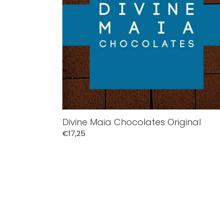
Divine Maia Chocolates Original
Normale
€17,25
prijs