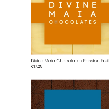
Divine Maia Chocolates Passion Frui
Normale
€17,25
prijs
Divine
Maia
Chocolates
Original