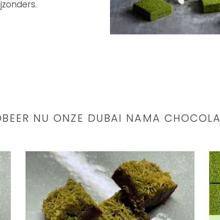
ijzonders.
OBEER NU ONZE DUBAI NAMA CHOCOLA
Kanafeh
Div
en
Ma
Pistachio
Ch
(viral
Si
Dubai
Fla
chocolate)
Ma