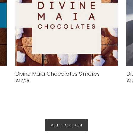
Divine Maia Chocolates S'mores
Di
Normale
€17,25
No
€1
prijs
pri
ALLES BEKIJKEN