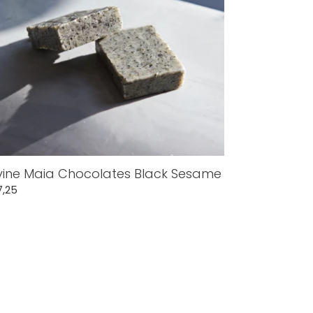
vine Maia Chocolates Black Sesame
rmale
7,25
js