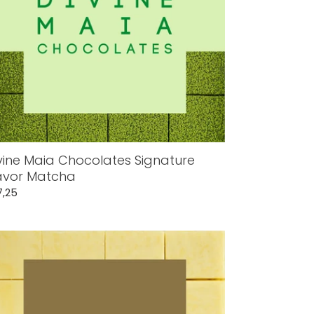
vine Maia Chocolates Signature
avor Matcha
rmale
7,25
js
ine
ia
ocolates
zu