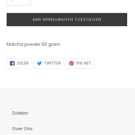
AAN WINKELWAGEN TOEVOEGEN
Product
toegevoegen
Matcha poeder 50 gram
aan
je
winkelwagen
DELEN
TWITTEREN
PINNEN
DELEN
TWITTER
PIN HET
OP
OP
OP
FACEBOOK
TWITTER
PINTEREST
Zoeken
Over Ons