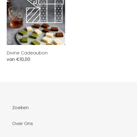
i
e
:
Divine Cadeaubon
Normale
van €10,00
prijs
Zoeken
Over Ons