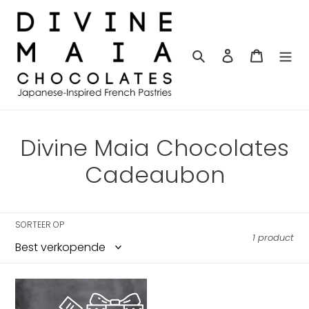
Meteen
naar
de
content
Zoeken
Aanmelden
Winkelw
C
Divine Maia Chocolates
o
Cadeaubon
l
l
SORTEER OP
1 product
e
c
Divine
t
Cadeaubon