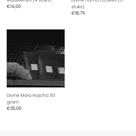
Madeleines (4 stuks)
Divine nama cookies (5
Normale
€14,00
stuks)
prijs
Normale
€18,75
prijs
Divine
Maia
Hojicha
50
gram
Divine Maia Hojicha 50
gram
Normale
€35,00
prijs