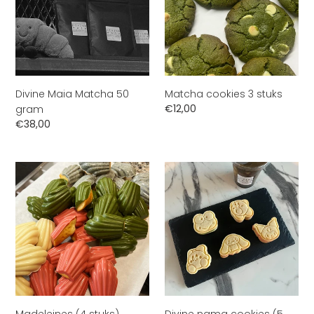
gram
i
e
:
Divine Maia Matcha 50
Matcha cookies 3 stuks
Normale
€12,00
gram
prijs
Normale
€38,00
prijs
Madeleines
Divine
(4
nama
stuks)
cookies
(5
stuks)