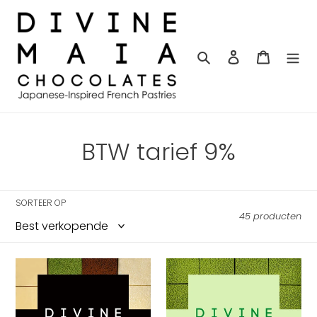
Meteen
naar
de
content
Zoeken
Aanmelden
Winkelw
C
BTW tarief 9%
o
l
SORTEER OP
45 producten
l
e
Divine
Divine
c
Maia
Maia
Chocolates
Chocolates
t
Mix
Signature