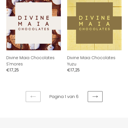
Maia
Maia
Chocolates
Chocolates
S'mores
Yuzu
Divine Maia Chocolates
Divine Maia Chocolates
S'mores
Yuzu
Normale
€17,25
Normale
€17,25
prijs
prijs
Pagina 1 van 6
VORIGE
VOLGENDE
PAGINA
PAGINA