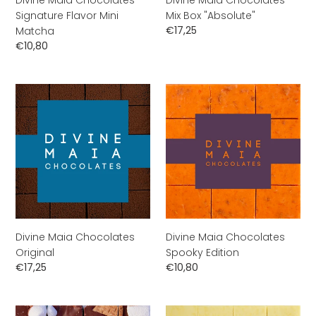
Divine Maia Chocolates
Divine Maia Chocolates
Signature Flavor Mini
Mix Box "Absolute"
Normale
€17,25
Matcha
prijs
Normale
€10,80
prijs
Divine
Divine
Maia
Maia
Chocolates
Chocolates
Original
Spooky
Edition
Divine Maia Chocolates
Divine Maia Chocolates
Original
Spooky Edition
Normale
€17,25
Normale
€10,80
prijs
prijs
Divine
Divine