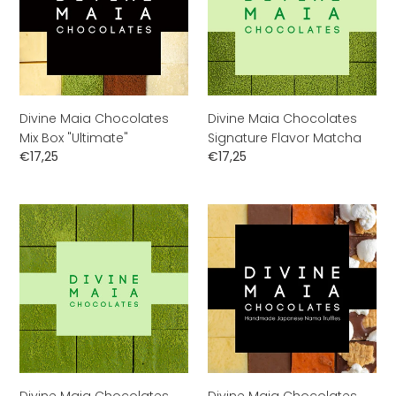
Box
Flavor
i
"Ultimate"
Matcha
e
:
Divine Maia Chocolates
Divine Maia Chocolates
Mix Box "Ultimate"
Signature Flavor Matcha
Normale
€17,25
Normale
€17,25
prijs
prijs
Divine
Divine
Maia
Maia
Chocolates
Chocolates
Signature
Mix
Flavor
Box
Mini
"Absolute"
Matcha