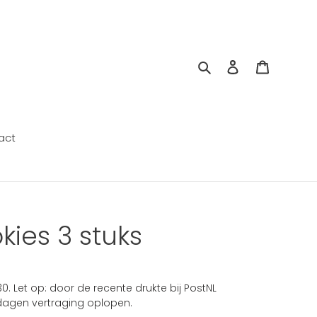
Zoeken
Aanmelden
Winkelw
act
ies 3 stuks
0. Let op: door de recente drukte bij PostNL
agen vertraging oplopen.