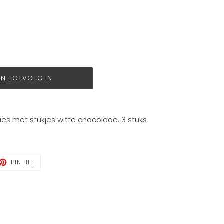
EN TOEVOEGEN
ies met stukjes witte chocolade. 3 stuks
TTEREN
PINNEN
PIN HET
OP
TTER
PINTEREST