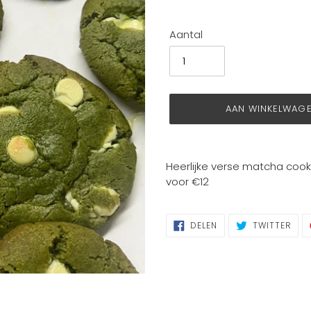
Aantal
AAN WINKELWAG
Product
toegevoegen
Heerlijke verse matcha cook
aan
voor €12
je
winkelwagen
DELEN
TWI
DELEN
TWITTER
OP
OP
FACEBOOK
TWI