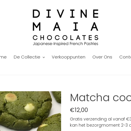
ome
De Collectie
Verkooppunten
Over Ons
Cont
Matcha cook
Normale
€12,00
prijs
Gratis verzending al vanaf €3
kan het bezorgmoment 2-3 d