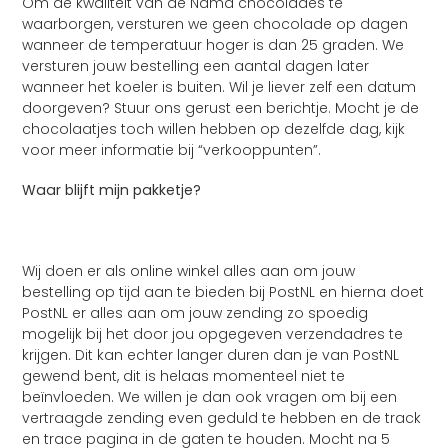
Om de kwaliteit van de Nama chocolades te
waarborgen, versturen we geen chocolade op dagen
wanneer de temperatuur hoger is dan 25 graden. We
versturen jouw bestelling een aantal dagen later
wanneer het koeler is buiten. Wil je liever zelf een datum
doorgeven? Stuur ons gerust een berichtje. Mocht je de
chocolaatjes toch willen hebben op dezelfde dag, kijk
voor meer informatie bij “verkooppunten”.
Waar blijft mijn pakketje?
Wij doen er als online winkel alles aan om jouw
bestelling op tijd aan te bieden bij PostNL en hierna doet
PostNL er alles aan om jouw zending zo spoedig
mogelijk bij het door jou opgegeven verzendadres te
krijgen. Dit kan echter langer duren dan je van PostNL
gewend bent, dit is helaas momenteel niet te
beïnvloeden. We willen je dan ook vragen om bij een
vertraagde zending even geduld te hebben en de track
en trace pagina in de gaten te houden. Mocht na 5