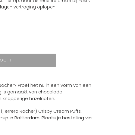
0. Let op: door de recente drukte bij PostNL
agen vertraging oplopen.
KOCHT
o Rocher? Proef het nu in een vorm van een
ing is gemaakt van chocolade
s knapperige hazelnoten.
 (Ferrero Rocher) Crispy Cream Puffs
.
-up in Rotterdam. Plaats je bestelling via