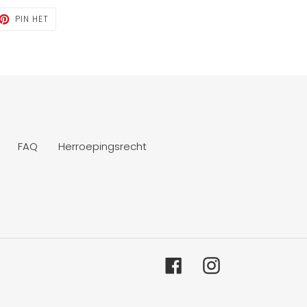
TTEREN
PINNEN
PIN HET
OP
TTER
PINTEREST
FAQ
Herroepingsrecht
Facebook
Instagram