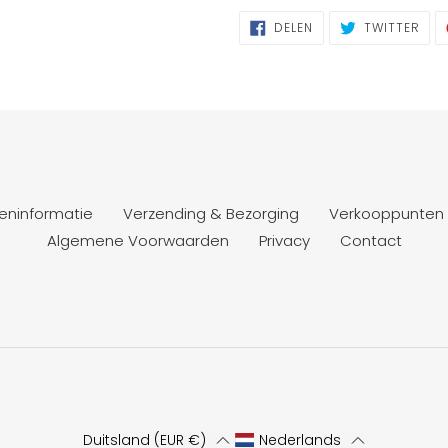
DELEN
TWI
DELEN
TWITTER
OP
OP
FACEBOOK
TWI
eninformatie
Verzending & Bezorging
Verkooppunten
Algemene Voorwaarden
Privacy
Contact
Duitsland (EUR €)
Nederlands