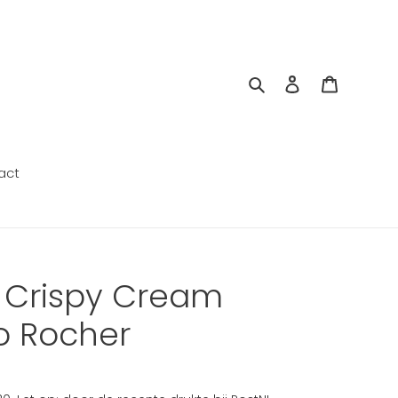
Zoeken
Aanmelden
Winkelw
act
a Crispy Cream
ro Rocher