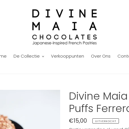
ome
De Collectie
Verkooppunten
Over Ons
Cont
Divine Mai
Puffs Ferre
Normale
€15,00
UITVERKOCHT
prijs