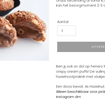
Gratis verzending al vanaf €3
kan het bezorgmoment 2-3 d
Aantal
UITVER
Product
toegevoegen
Ben jij ook zo dol op Ferrer
aan
crispy cream puffs! De vull
je
hazelnootpraliné met stukje
winkelwagen
Een doos bevat: 4x Hazelnut
Alleen beschikbaar voor pick
instagram dm