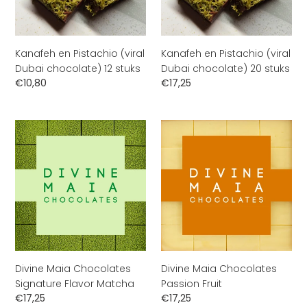
12
20
stuks
stuks
Kanafeh en Pistachio (viral
Kanafeh en Pistachio (viral
Dubai chocolate) 12 stuks
Dubai chocolate) 20 stuks
Normale
€10,80
Normale
€17,25
prijs
prijs
Divine
Divine
Maia
Maia
Chocolates
Chocolates
Signature
Passion
Flavor
Fruit
Matcha
Divine Maia Chocolates
Divine Maia Chocolates
Signature Flavor Matcha
Passion Fruit
Normale
€17,25
Normale
€17,25