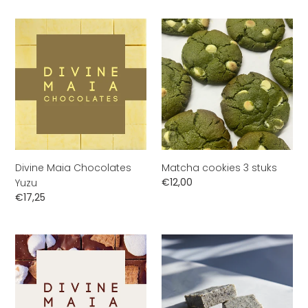
Divine
Matcha
Maia
cookies
Chocolates
3
Yuzu
stuks
Divine Maia Chocolates
Matcha cookies 3 stuks
Normale
€12,00
Yuzu
prijs
Normale
€17,25
prijs
Divine
Divine
Maia
Maia
Chocolates
Chocolates
S'mores
Black
Sesame