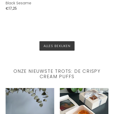
Black Sesame
Normale
€17,25
prijs
ALLES BEKIJKEN
ONZE NIEUWSTE TROTS: DE CRISPY
CREAM PUFFS
Divine
Divine
Maia
Maia
Crispy
Crispy
Cream
Cream
Puffs
Puffs