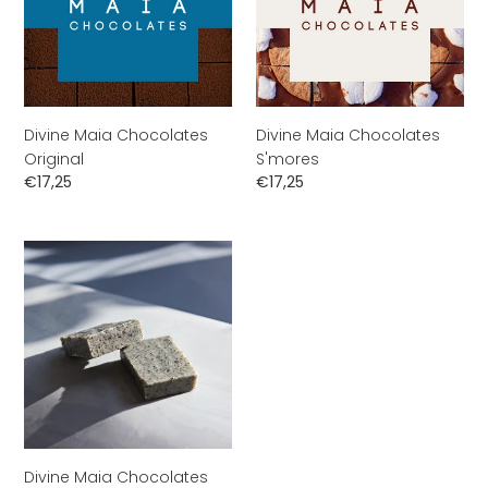
Divine Maia Chocolates
Divine Maia Chocolates
Original
S'mores
Normale
€17,25
Normale
€17,25
prijs
prijs
Divine
Maia
Chocolates
Black
Sesame
Divine Maia Chocolates