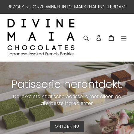
Meteen
BEZOEK NU ONZE WINKEL IN DE MARKTHAL ROTTERDAM!
naar
de
content
Zoeken
Aanmelden
Winkelw
Patisserie herontdekt.
De lekkerste Aziatische patisserie met alleen de
allerbeste ingrediënten
ONTDEK NU