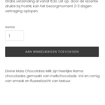
prijs
Gratis verzending al vanaf €30. Let op: door de recente
drukte bij PostNL kan het bezorgmoment 2-3 dagen
vertraging oplopen.
Aantal
AAN WINKELWAGEN TOEVOEGEN
Product
toegevoegen
Divine Maia Chocolates Milk zijn heerlijke
Nama
aan
chocolades gemaakt van melkchocolade. Vol en romig
je
van smaak en fluweelzacht van textuur.
winkelwagen