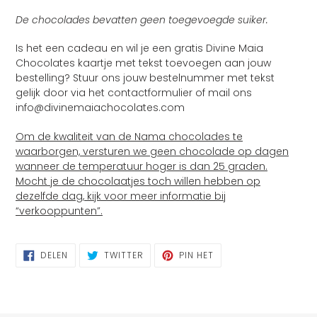
De chocolades bevatten geen toegevoegde suiker.
Is het een cadeau en wil je een gratis Divine Maia
Chocolates kaartje met tekst toevoegen aan jouw
bestelling? Stuur ons jouw bestelnummer met tekst
gelijk door via het contactformulier of mail ons
info@divinemaiachocolates.com
Om de kwaliteit van de Nama chocolades te
waarborgen, versturen we geen chocolade op dagen
wanneer de temperatuur hoger is dan 25 graden.
Mocht je de chocolaatjes toch willen hebben op
dezelfde dag, kijk voor meer informatie bij
“verkooppunten”.
DELEN
TWITTEREN
PINNEN
DELEN
TWITTER
PIN HET
OP
OP
OP
FACEBOOK
TWITTER
PINTEREST