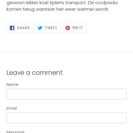
gewoon lekker koel tijdens transport. De coolpacks
komen terug wanneer het weer warmer wordt.
SHARE
TWEET
PIN
SHARE
TWEET
PIN IT
ON
ON
ON
FACEBOOK
TWITTER
PINTEREST
Leave a comment
Name
Email
Message