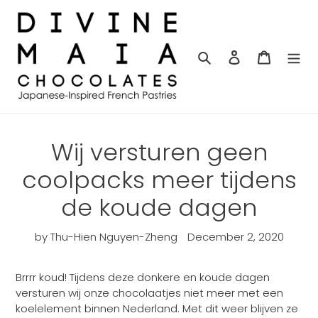
Skip
to
content
Search
Log in
Cart
Wij versturen geen
coolpacks meer tijdens
de koude dagen
by Thu-Hien Nguyen-Zheng
December 2, 2020
Brrrr koud! Tijdens deze donkere en koude dagen
versturen wij onze chocolaatjes niet meer met een
koelelement binnen Nederland. Met dit weer blijven ze