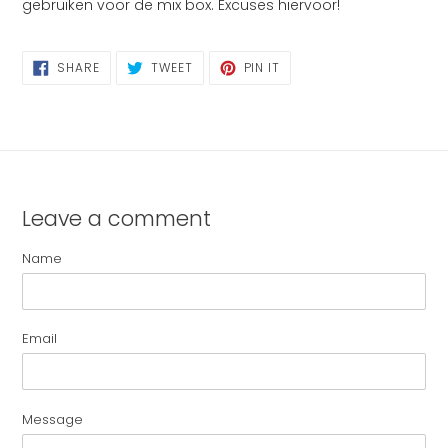
gebruiken voor de mix box. Excuses hiervoor!
SHARE
TWEET
PIN
SHARE
TWEET
PIN IT
ON
ON
ON
FACEBOOK
TWITTER
PINTEREST
Leave a comment
Name
Email
Message